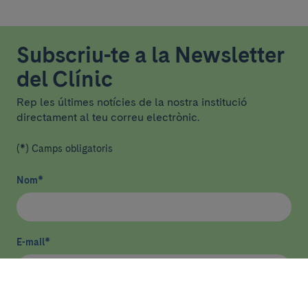
Subscriu-te a la Newsletter
del Clínic
Rep les últimes notícies de la nostra institució
directament al teu correu electrònic.
(*) Camps obligatoris
Nom
*
E-mail
*
He llegit i accepto
la política de privacitat
*