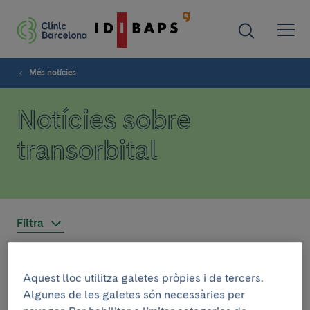
Més notícies
Notícies sobre
transorbital
Filtra
ENTREVISTA
Aquest lloc utilitza galetes pròpies i de tercers.
Algunes de les galetes són necessàries per
25 de gener de 2023