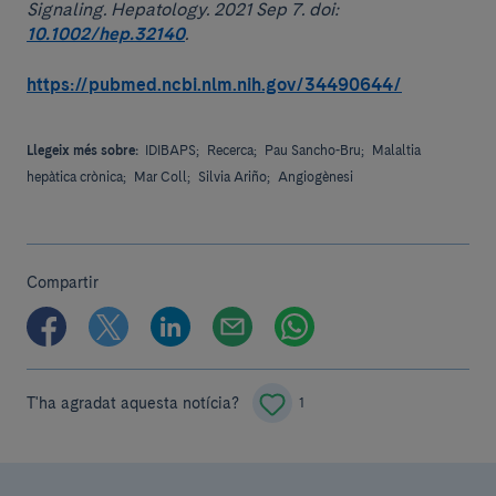
Signaling. Hepatology. 2021 Sep 7. doi:
10.1002/hep.32140
.
https://pubmed.ncbi.nlm.nih.gov/34490644/
Llegeix més sobre:
IDIBAPS;
Recerca;
Pau Sancho-Bru;
Malaltia
hepàtica crònica;
Mar Coll;
Silvia Ariño;
Angiogènesi
Compartir
T'ha agradat aquesta notícia?
1