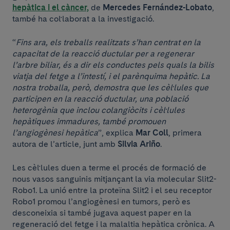
hepàtica i el càncer,
de
Mercedes Fernández-Lobato
,
també ha col·laborat a la investigació.
“
Fins ara, els treballs realitzats s’han centrat en la
capacitat de la reacció ductular per a regenerar
l’arbre biliar, és a dir els conductes pels quals la bilis
viatja del fetge a l’intestí, i el parènquima hepàtic. La
nostra troballa, però, demostra que les cèl·lules que
participen en la reacció ductular, una població
heterogènia que inclou colangiòcits i cèl·lules
hepàtiques immadures, també promouen
l’angiogènesi hepàtica
”, explica
Mar Coll
, primera
autora de l’article, junt amb
Silvia Ariño
.
Les cèl·lules duen a terme el procés de formació de
nous vasos sanguinis mitjançant la via molecular Slit2-
Robo1. La unió entre la proteïna Slit2 i el seu receptor
Robo1 promou l’angiogènesi en tumors, però es
desconeixia si també jugava aquest paper en la
regeneració del fetge i la malaltia hepàtica crònica. A