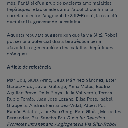
més, l’anàlisi d’un grup de pacients amb malalties
hepàtiques relacionades amb l’alcohol confirma la
correlació entre l’augment de Slit2-Robo1, la reacció
ductular i la gravetat de la malaltia.
Aquests resultats suggereixen que la via Slit2-Robo1
pot ser una potencial diana terapèutica per a
afavorir la regeneració en les malalties hepàtiques
cròniques.
Article de referència
Mar Coll, Silvia Ariño, Celia Mártinez-Sánchez, Ester
Garcia-Pras , Javier Gallego, Anna Moles, Beatriz
Aguilar-Bravo, Delia Blaya, Julia Vallverdú, Teresa
Rubio-Tomás, Juan Jose Lozano, Elisa Pose, Isabel
Graupera, Andrea Fernández-Vidal, Albert Pol,
Ramón Bataller, Jian-Guo Geng, Pere Ginès, Mercedes
Fernandez, Pau Sancho-Bru.
Ductular Reaction
Promotes Intrahepatic Angiogenesis Via Slit2-Robo1