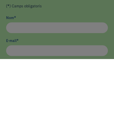
(*) Camps obligatoris
Nom
*
E-mail
*
He llegit i accepto
la política de privacitat
*
Enviar
ASSISTÈNCIA