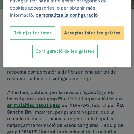
navegar. Per habilitar o limitar categories de
cookies accessòries, o per obtenir més
informació,
personalitza la configuració.
Pau Sancho-Bru, investigador principal, amb Mar Coll i Silvia Ariño,
co-primeres firmants del l'estudi.
Rebutjar-les totes
Acceptar totes les galetes
A les malalties hepàtiques avançades, tant la
reparació del teixit, com la regeneració del fetge es
Configuració de les galetes
troben compromeses. Això causa disfunció orgànica i,
finalment, insuficiència hepàtica. En aquest context de
lesió, té lloc la proliferació de la reacció ductular, una
resposta compensatòria de l’organisme per tal de
restaurar la funció fisiològica del fetge.
A l’estudi, publicat per la revista
Hepatology
, els
investigadors del grup
Plasticitat i reparació tissular
en malalties hepàtiques
de l’IDIBAPS, liderat per
Pau
Sancho-Bru
, mostren, per primera vegada, que la
reacció ductular promou la regeneració hepàtica
mitjançant la formació de vasos sanguinis. L’equip del
grup IDIBAPS
Control traduccional de la malaltia