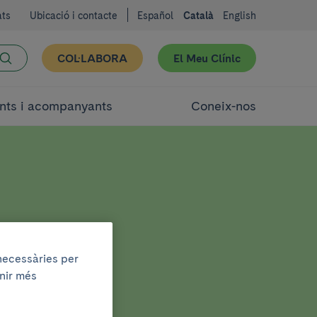
ats
Ubicació i contacte
Español
Català
English
COL·LABORA
El Meu Clínic
nts i acompanyants
Coneix-nos
 necessàries per
enir més