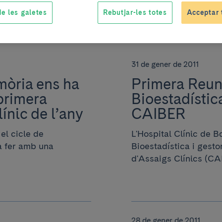
e les galetes
Rebutjar-les totes
Acceptar 
31 de gener de 2011
òria ens ha
Primera Reun
primera
Bioestadístic
ínic de l’any
CAIBER
el cicle de
L'Hospital Clínic de B
va fer amb una
Bioestadística i gest
d'Assaigs Clínics (CAI
28 de gener de 2011