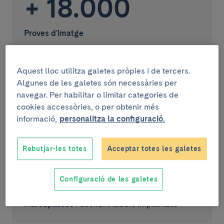
+ 18.000
Proves d'imatge
20
Aquest lloc utilitza galetes pròpies i de tercers.
Algunes de les galetes són necessàries per
Trasplantaments de cor
navegar. Per habilitar o limitar categories de
cookies accessòries, o per obtenir més
500
informació,
personalitza la configuració.
Pacients del Codi Infart
Rebutjar-les totes
Acceptar totes les galetes
+ 600
Configuració de les galetes
Marcapassos i desfibril·ladors implantats