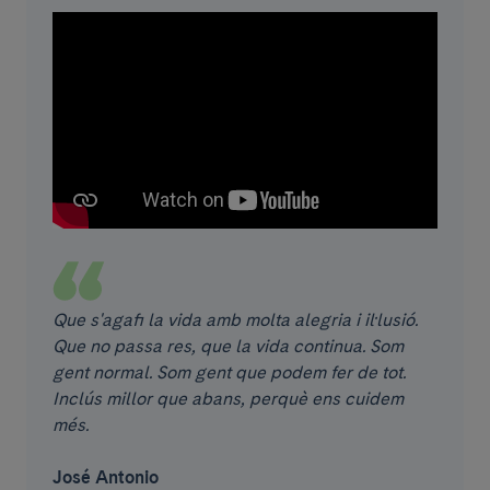
Que s'agafi la vida amb molta alegria i il·lusió.
Que no passa res, que la vida continua. Som
gent normal. Som gent que podem fer de tot.
Inclús millor que abans, perquè ens cuidem
més.
José Antonio