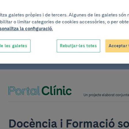
litza galetes pròpies i de tercers. Algunes de les galetes són
bilitar o limitar categories de cookies accessòries, o per obt
sonalitza la configuració.
e les galetes
Rebutjar-les totes
Acceptar 
Un projecte elaborat conjun
Docència i Formació s