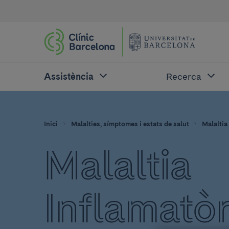
Assistència
Recerca
Inici
Malalties, símptomes i estats de salut
Malaltia
Malaltia
Inflamatòr