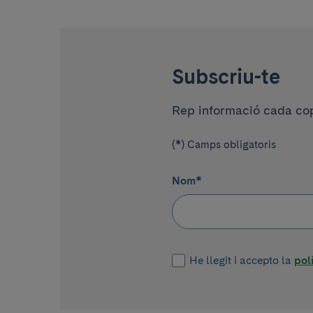
Subscriu-te
Rep informació cada cop 
(*) Camps obligatoris
Nom
*
He llegit i accepto la
pol