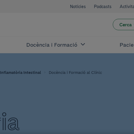
Notícies
Podcasts
Activit
Cerca
Docència i Formació
Pacie
 Inflamatòria Intestinal
Docència i Formació al Clínic
ia