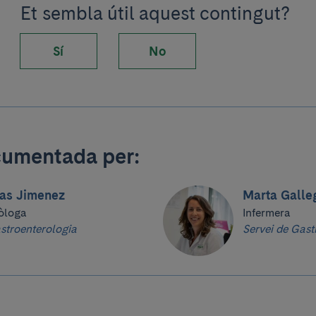
Et sembla útil aquest contingut?
Sí
No
cumentada per:
das Jimenez
Marta Galle
òloga
Infermera
stroenterologia
Servei de Gast