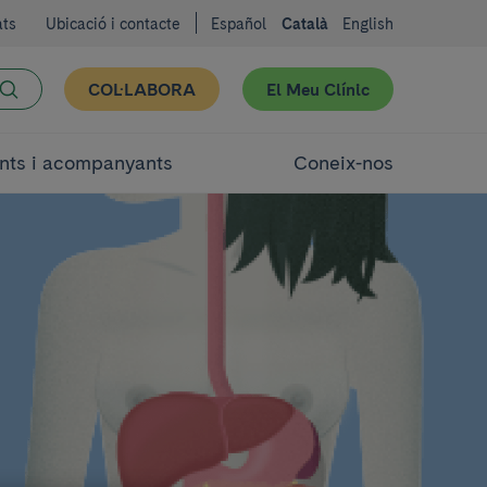
ats
Ubicació i contacte
Español
Català
English
COL·LABORA
El Meu Clínic
nts i acompanyants
Coneix-nos