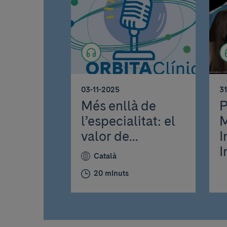
03-11-2025
3
Més enllà de
P
l’especialitat: el
M
valor de...
I
I
Català
20 minuts