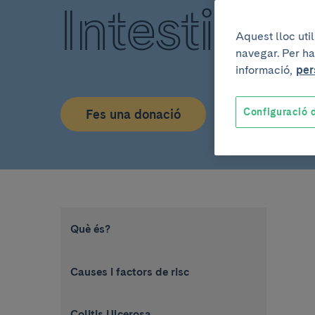
Intestinal
Aquest lloc uti
navegar. Per ha
informació,
per
Configuració d
Fes una donació
Què és?
Causes i factors de risc
Colitis Ulcerosa