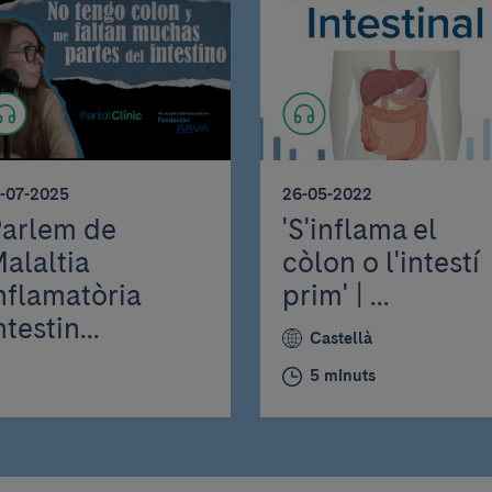
1-07-2025
26-05-2022
arlem de
'S'inflama el
alaltia
còlon o l'intestí
nflamatòria
prim' | ...
ntestin...
Castellà
5 minuts