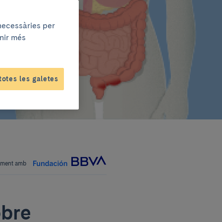
 necessàries per
enir més
totes les galetes
tament amb
obre