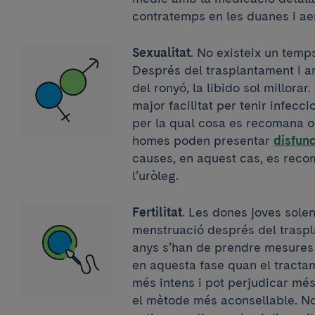
contratemps en les duanes i a
Sexualitat
. No existeix un temp
Després del trasplantament i 
del ronyó, la libido sol millora
major facilitat per tenir infeccio
per la qual cosa es recomana ori
homes poden presentar
disfunc
causes, en aquest cas, es rec
l’uròleg.
Fertilitat
. Les dones joves solen 
menstruació després del traspl
anys s’han de prendre mesures 
en aquesta fase quan el tract
més intens i pot perjudicar més 
el mètode més aconsellable. N