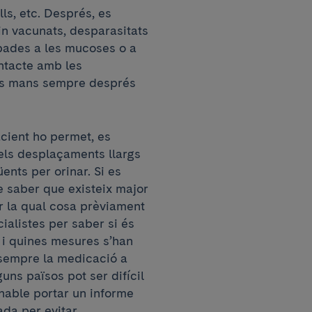
ls, etc. Després, es
in vacunats, desparasitats
lepades a les mucoses o a
ontacte amb les
les mans sempre després
pacient ho permet, es
 els desplaçaments llargs
ents per orinar. Si es
de saber que existeix major
r la qual cosa prèviament
ialistes per saber si és
 i quines mesures s’han
 sempre la medicació a
uns països pot ser difícil
nable portar un informe
da per evitar