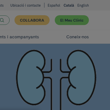
ats
Ubicació i contacte
Español
Català
English
COL·LABORA
El Meu Clínic
nts i acompanyants
Coneix-nos