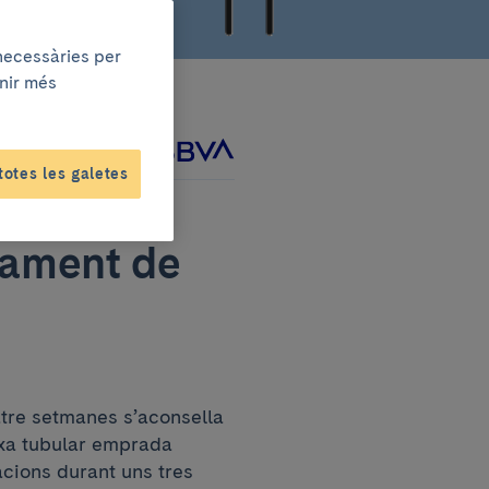
 necessàries per
enir més
tament amb
totes les galetes
tament de
atre setmanes s’aconsella
aixa tubular emprada
acions durant uns tres