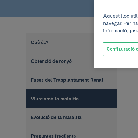
Aquest lloc uti
navegar. Per ha
informació,
per
Què és?
Configuració d
Obtenció de ronyó
Fases del Trasplantament Renal
Viure amb la malaltia
Evolució de la malaltia
Preguntes freqüents