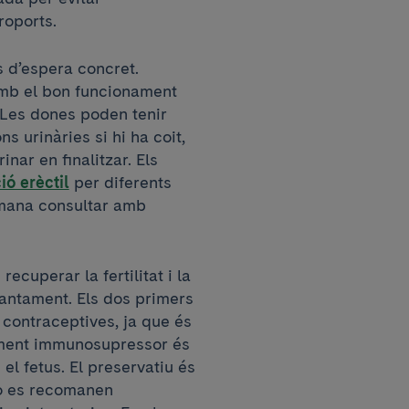
eroports.
s d’espera concret.
amb el bon funcionament
r. Les dones poden tenir
ns urinàries si hi ha coit,
nar en finalitzar. Els
ió erèctil
per diferents
omana consultar amb
recuperar la fertilitat i la
antament. Els dos primers
contraceptives, ja que és
ament immunosupressor és
el fetus. El preservatiu és
o es recomanen