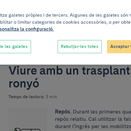
litza galetes pròpies i de tercers. Algunes de les galetes són
bilitar o limitar categories de cookies accessòries, o per obt
sonalitza la configuració.
Un projecte elaborat conjun
e les galetes
Rebutjar-les totes
Acceptar 
Viure amb un trasplan
ronyó
Temps de lectura:
3 min
Repòs
. Durant les primeres qu
repòs relatiu. Cal utilitzar la f
durant l’ingrés per les mobilitz