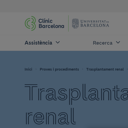
Assistència
Recerca
Inici
Proves i procediments
Trasplantament renal
Trasplant
renal