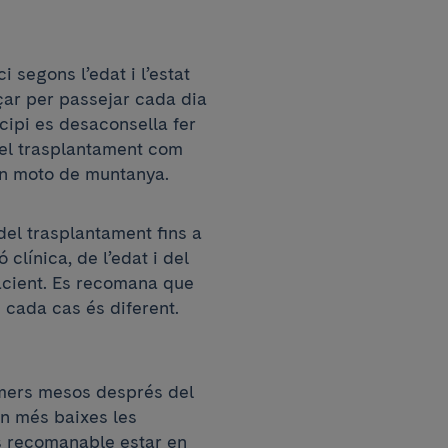
ci segons l’edat i l’estat
çar per passejar cada dia
cipi es desaconsella fer
del trasplantament com
 en moto de muntanya.
el trasplantament fins a
 clínica, de l’edat i del
pacient. Es recomana que
e cada cas és diferent.
imers mesos després del
n més baixes les
s recomanable estar en