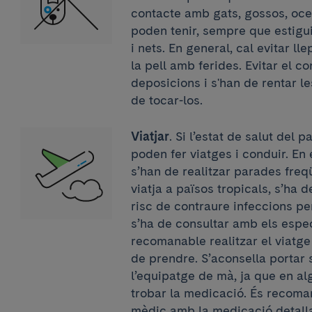
contacte amb gats, gossos, ocel
poden tenir, sempre que estigu
i nets. En general, cal evitar l
la pell amb ferides. Evitar el c
deposicions i s'han de rentar 
de tocar-los.
Viatjar
. Si l’estat de salut del 
poden fer viatges i conduir. En
s’han de realitzar parades freqü
viatja a països tropicals, s’ha 
risc de contraure infeccions pe
s’ha de consultar amb els espec
recomanable realitzar el viatge
de prendre. S’aconsella portar
l’equipatge de mà, ja que en alg
trobar la medicació. És recoma
mèdic amb la medicació detalla