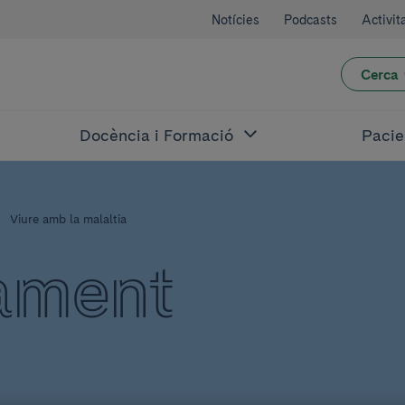
Notícies
Podcasts
Activit
Cerca
Docència i Formació
Pacie
Viure amb la malaltia
ament