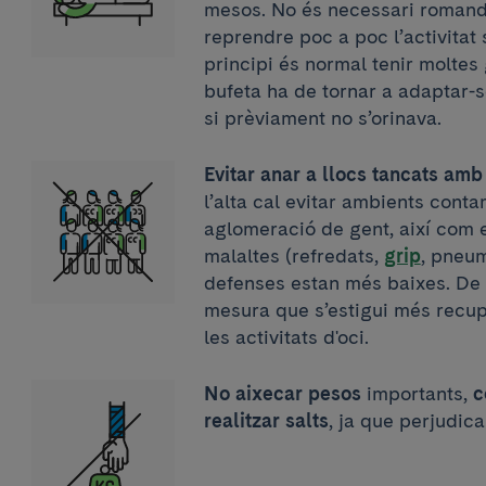
mesos. No és necessari romandre
reprendre poc a poc l’activitat
principi és normal tenir moltes 
bufeta ha de tornar a adaptar-
si prèviament no s’orinava.
Evitar anar a llocs tancats amb
l’alta cal evitar ambients cont
aglomeració de gent, així com 
malaltes (refredats,
grip
, pneum
defenses estan més baixes. De 
mesura que s’estigui més recup
les activitats d'oci.
No aixecar pesos
importants,
c
realitzar salts
, ja que perjudic