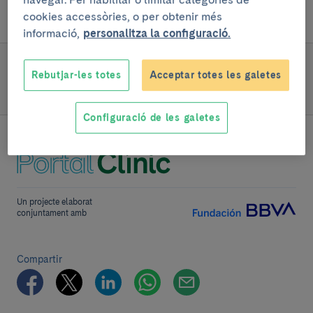
nou
diàlisi
i esperar un donant cadàver.
cookies accessòries, o per obtenir més
informació,
personalitza la configuració.
SEGUEIX LLEGINT
Rebutjar-les totes
Acceptar totes les galetes
Preguntes freqüents
Configuració de les galetes
Un projecte elaborat
conjuntament amb
Compartir