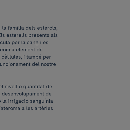
 la família dels esterols,
Els esterells presents als
rcula per la sang i es
za com a element de
cèl·lules, i també per
funcionament del nostre
 nivell o quantitat de
 al desenvolupament de
o la irrigació sanguínia
'ateroma a les artèries