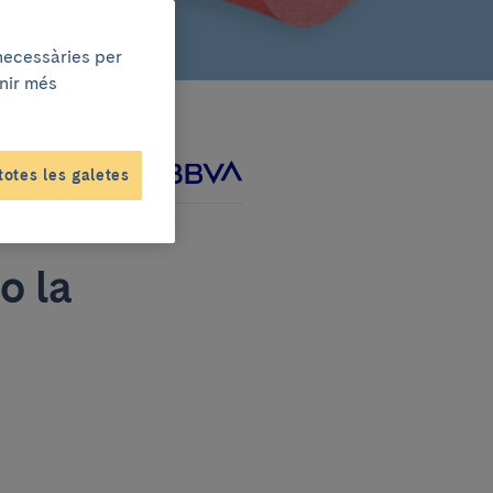
 necessàries per
enir més
totes les galetes
ntament amb
o la