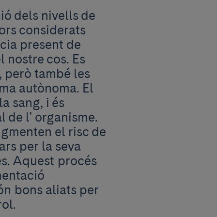
ió dels nivells de
ors considerats
ncia present de
l nostre cos. Es
, però també les
orma autònoma. El
la sang, i és
 de l' organisme.
augmenten el risc de
rs per la seva
es. Aquest procés
mentació
ón bons aliats per
erol.