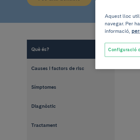
Aquest lloc uti
navegar. Per ha
informació,
per
Què és?
Configuració d
Causes i factors de risc
Símptomes
Diagnòstic
Tractament