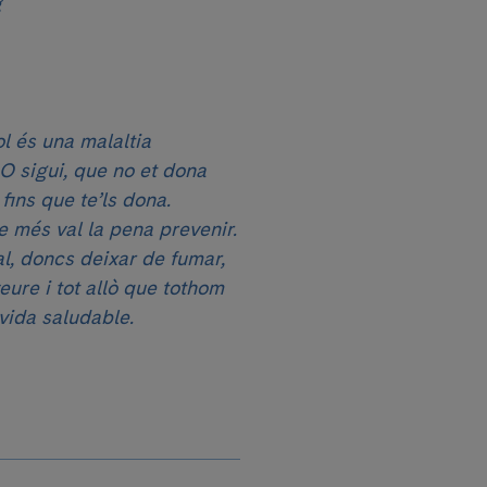
g
ol és una malaltia
 O sigui, que no et dona
ins que te’ls dona.
e més val la pena prevenir.
al, doncs deixar de fumar,
eure i tot allò que tothom
vida saludable.