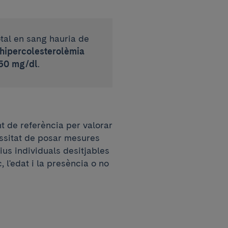
otal en sang hauria de
hipercolesterolèmia
250 mg/dl
.
t de referència per valorar
essitat de posar mesures
ius individuals desitjables
 l'edat i la presència o no