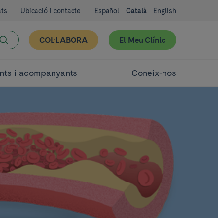
ats
Ubicació i contacte
Español
Català
English
COL·LABORA
El Meu Clínic
nts i acompanyants
Coneix-nos