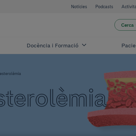
Notícies
Podcasts
Activit
Cerca
Docència i Formació
Pacie
esterolèmia
sterolèmia