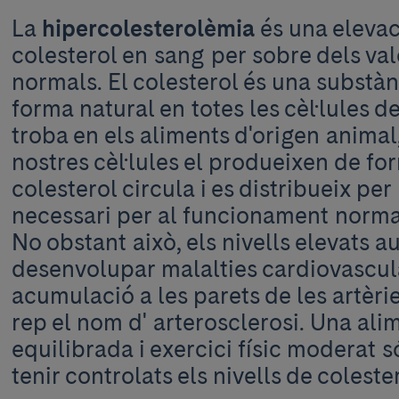
La
hipercolesterolèmia
és una elevac
colesterol en sang per sobre dels val
normals. El colesterol és una substà
forma natural en totes les cèl·lules de
troba en els aliments d'origen animal
nostres cèl·lules el produeixen de f
colesterol circula i es distribueix per 
necessari per al funcionament normal
No obstant això, els nivells elevats 
desenvolupar malalties cardiovascula
acumulació a les parets de les artèri
rep el nom d' arterosclerosi. Una ali
equilibrada i exercici físic moderat s
tenir controlats els nivells de colest