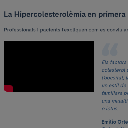
La Hipercolesterolèmia en primera
Professionals i pacients t'expliquen com es conviu a
Els factors
colesterol 
l’obesitat, 
un estil de 
familiars p
una malalti
o ictus.
Emilio Ort