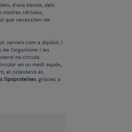
deix, d'una banda, dels
 nostres cèl·lules,
rol que necessiten de
l: serveix com a dipòsit, i
s de l'organisme i les
sterol no circula
circular en un medi aquós,
nt, el colesterol és
s lipoproteïnes
gràcies a