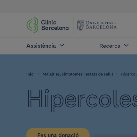
Assistència
Recerca
Inici
Malalties, símptomes i estats de salut
Hipercol
Hipercole
Fes una donació