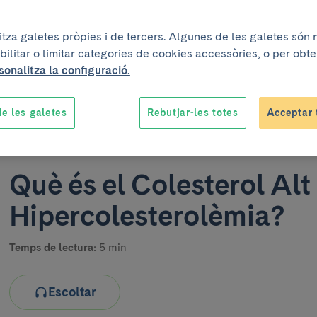
litza galetes pròpies i de tercers. Algunes de les galetes són
bilitar o limitar categories de cookies accessòries, o per obt
sonalitza la configuració.
e les galetes
Rebutjar-les totes
Acceptar 
Un projecte elaborat conju
Què és el Colesterol Alt 
Hipercolesterolèmia?
Temps de lectura:
5 min
Escoltar