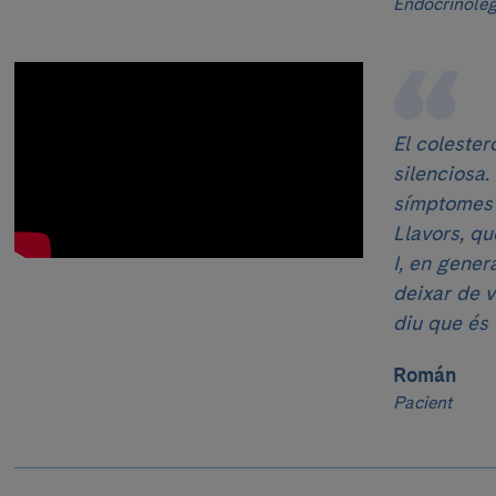
Endocrinòle
El colester
silenciosa.
símptomes f
Llavors, qu
I, en gener
deixar de v
diu que és 
Román
Pacient