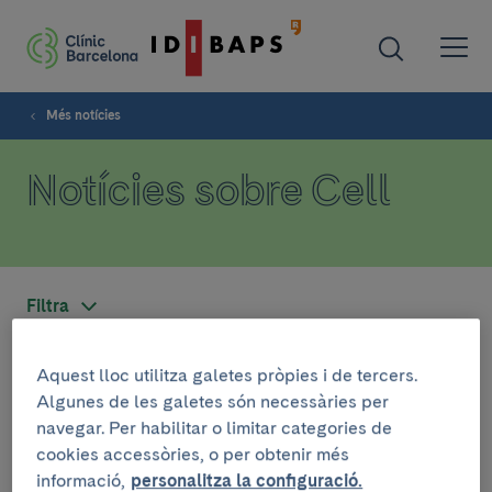
Més notícies
Notícies sobre Cell
Filtra
Aquest lloc utilitza galetes pròpies i de tercers.
RECERCA
Algunes de les galetes són necessàries per
navegar. Per habilitar o limitar categories de
16 d’abril de 2026
cookies accessòries, o per obtenir més
El Clínic-IDIBAPS publica a Cell
informació,
personalitza la configuració.