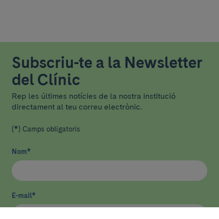
Subscriu-te a la Newsletter
del Clínic
Rep les últimes notícies de la nostra institució
directament al teu correu electrònic.
(*) Camps obligatoris
Nom
*
E-mail
*