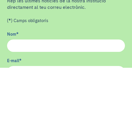
Rep les últimes notícies de la nostra institució
directament al teu correu electrònic.
(*) Camps obligatoris
Nom
*
E-mail
*
He llegit i accepto
la política de privacitat
*
Enviar