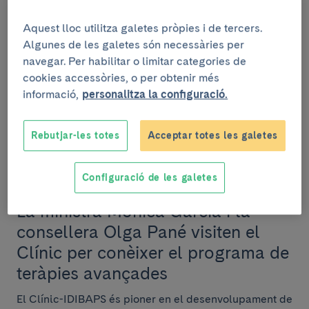
amb mutacions en β-catenina que
responen a la immunoteràpia
Aquest lloc utilitza galetes pròpies i de tercers.
Algunes de les galetes són necessàries per
Un estudi internacional liderat per la Universitat
navegar. Per habilitar o limitar categories de
d’Edimburg, amb la participació del grup de Recerca
cookies accessòries, o per obtenir més
translacional en oncologia hepàtica de l’IDI...
informació,
personalitza la configuració.
Rebutjar-les totes
Acceptar totes les galetes
INSTITUCIONAL
Configuració de les galetes
28 de febrer de 2025
La ministra Mónica García i la
consellera Olga Pané visiten el
Clínic per conèixer el programa de
teràpies avançades
El Clínic-IDIBAPS és pioner en el desenvolupament de