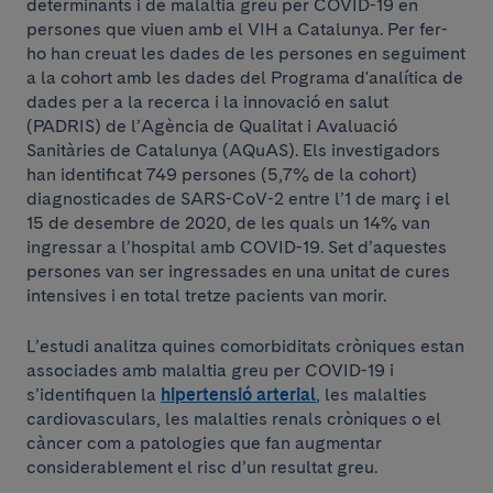
determinants i de malaltia greu per COVID-19 en
persones que viuen amb el VIH a Catalunya. Per fer-
ho han creuat les dades de les persones en seguiment
a la cohort amb les dades del Programa d'analítica de
dades per a la recerca i la innovació en salut
(PADRIS) de l’Agència de Qualitat i Avaluació
Sanitàries de Catalunya (AQuAS). Els investigadors
han identificat 749 persones (5,7% de la cohort)
diagnosticades de SARS-CoV-2 entre l’1 de març i el
15 de desembre de 2020, de les quals un 14% van
ingressar a l’hospital amb COVID-19. Set d’aquestes
persones van ser ingressades en una unitat de cures
intensives i en total tretze pacients van morir.
L’estudi analitza quines comorbiditats cròniques estan
associades amb malaltia greu per COVID-19 i
s’identifiquen la
hipertensió arterial
, les malalties
cardiovasculars, les malalties renals cròniques o el
càncer com a patologies que fan augmentar
considerablement el risc d’un resultat greu.