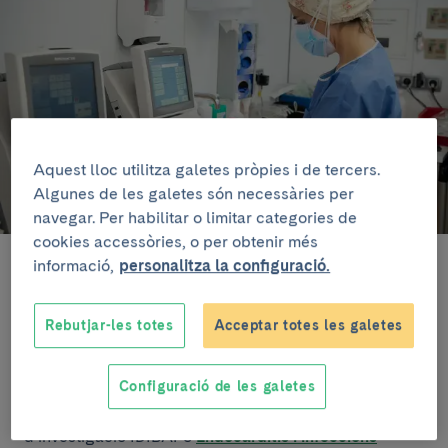
Aquest lloc utilitza galetes pròpies i de tercers.
Algunes de les galetes són necessàries per
navegar. Per habilitar o limitar categories de
cookies accessòries, o per obtenir més
Els investigadors han identificat 749 persones (5,7% de la cohort)
informació,
personalitza la configuració.
diagnosticades de SARS-CoV-2 entre l’1 de març i el 15 de desembre
de 2020, de les quals un 14% van ingressar a l’hospital amb COVID-
19.
Rebutjar-les totes
Acceptar totes les galetes
L’estudi ha estat coordinat pel Dr. Josep Maria Miró,
Configuració de les galetes
metge del servei de malalties infeccioses de
l’Hospital Clínic de Barcelona, líder del grup
d’investigació IDIBAPS
Endocarditis i infeccions