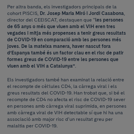
Per altra banda, els investigadors principals de la
cohort PISCIS,
Dr.
Josep Maria Miró i Jordi Casabona
,
director del CEEISCAT, destaquen que “
les persones
de 65 anys o més que viuen amb el VIH eren tres
vegades i mitja més propenses a tenir greus resultats
de COVID-19 en comparació amb les persones més
joves. De la mateixa manera, haver nascut fora
d’Espanya també és un factor clau en el risc de patir
formes greus de COVID-19 entre les persones que
viuen amb el VIH a Catalunya”
.
Els investigadors també han examinat la relació entre
el recompte de cèl·lules CD4, la càrrega viral i els
greus resultats del COVID-19. Han trobat que, si bé el
recompte de CD4 no afecta el risc de COVID-19 sever
en persones amb càrrega viral suprimida, en persones
amb càrrega viral de VIH detectable sí que hi ha una
associació amb major risc d’un resultat greu per
malaltia per COVID-19.