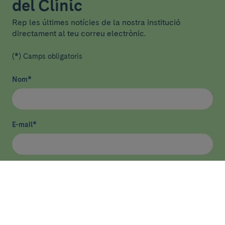
del Clínic
Rep les últimes notícies de la nostra institució
directament al teu correu electrònic.
(*) Camps obligatoris
Nom
*
E-mail
*
He llegit i accepto
la política de privacitat
*
Enviar