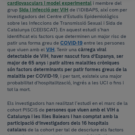
cardiovasculars i model experimental
i membre del
grup
Sida i infecció per VIH
de l’IDIBAPS, així com per
investigadors del Centre d’Estudis Epidemiològics
sobre les Infeccions de Transmissió Sexual i Sida de
Catalunya (CEEISCAT). En aquest estudi s’han
identificat els factors que determinen un major risc de
patir una forma greu de
COVID-19
entre les persones
que viuen amb el
VIH
. Tenir una
càrrega viral
detectable de VIH
,
haver nascut fora d’Espanya
,
ser
major de 65 anys
i
patir altres malalties cròniques
són
factors determinants per patir formes greus de la
malaltia per COVID-19
, i per tant, existeix una major
probabilitat d'hospitalització, ingrés a les UCI o fins i
tot la mort.
Els investigadors han realitzat l’estudi en el marc de la
cohort PISCIS de
persones que viuen amb el VIH a
Catalunya i les Illes Balears i han comptat amb la
participació d’investigadors dels 16 hospitals
catalans
de la cohort per tal de descriure els factors