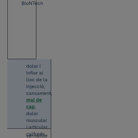
BioNTech
dolor i
inflor al
lloc de la
injecció,
cansament,
mal de
cap
,
dolor
muscular
i articular,
calfreds,
vermellor