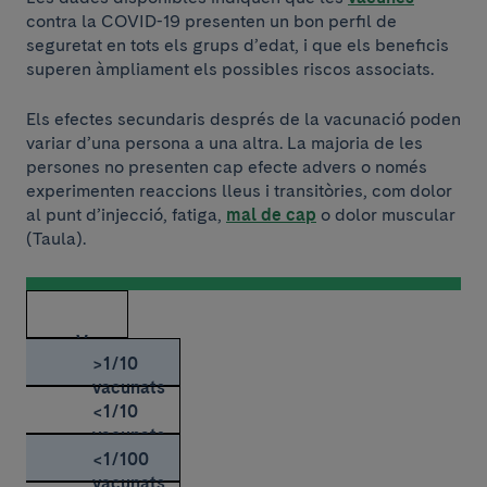
contra la COVID-19 presenten un bon perfil de
seguretat en tots els grups d’edat, i que els beneficis
superen àmpliament els possibles riscos associats.
Els efectes secundaris després de la vacunació poden
variar d’una persona a una altra. La majoria de les
persones no presenten cap efecte advers o només
experimenten reaccions lleus i transitòries, com dolor
al punt d’injecció, fatiga,
mal de cap
o dolor muscular
(Taula).
Vacuna
>1/10
vacunats
<1/10
vacunats
<1/100
vacunats