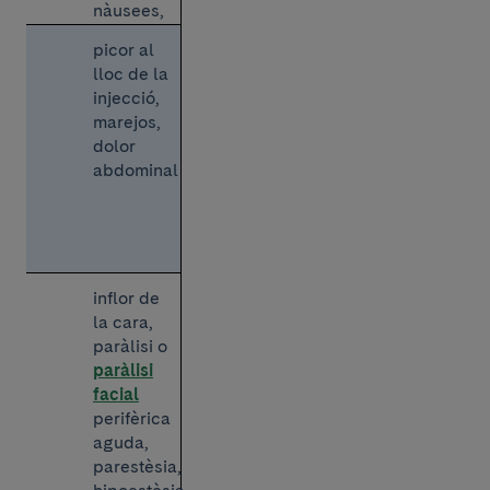
nàusees,
vòmits
picor al
lloc de la
injecció,
marejos,
dolor
abdominal
inflor de
la cara,
paràlisi o
paràlisi
facial
perifèrica
aguda,
parestèsia,