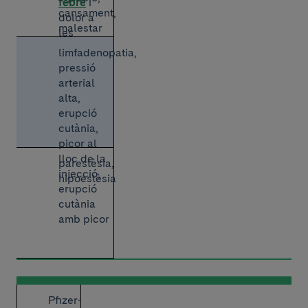
febre
i
cansament,
dolor a
malestar
les
extremitats
limfadenopatia,
pressió
arterial
alta,
erupció
cutània,
picor al
lloc de la
parestèsia,
injecció,
hipoestèsia
erupció
cutània
amb picor
Pfizer-