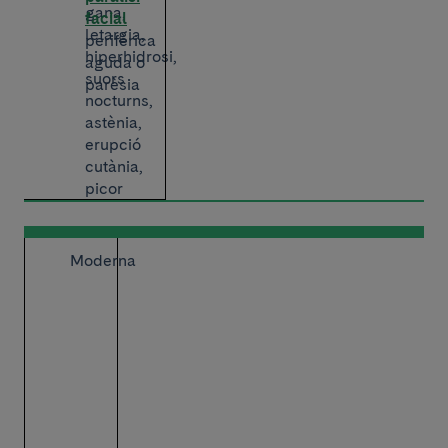
gana,
facial
letargia,
perifèrica
hiperhidrosi,
aguda o
suors
parèsia
nocturns,
astènia,
erupció
cutània,
picor
Moderna