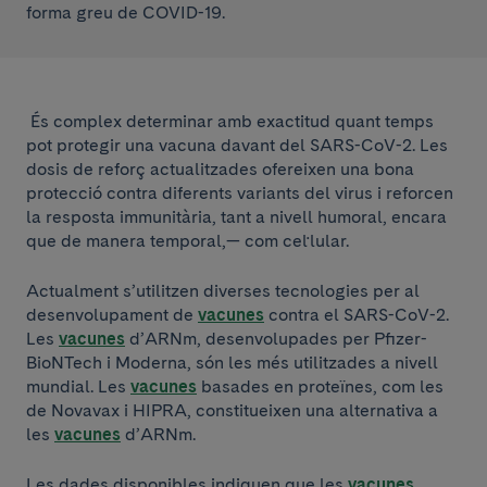
forma greu de COVID-19.
És complex determinar amb exactitud quant temps
pot protegir una vacuna davant del SARS-CoV-2. Les
dosis de reforç actualitzades ofereixen una bona
protecció contra diferents variants del virus i reforcen
la resposta immunitària, tant a nivell humoral, encara
que de manera temporal,— com cel·lular.
Actualment s’utilitzen diverses tecnologies per al
desenvolupament de
vacunes
contra el SARS-CoV-2.
Les
vacunes
d’ARNm, desenvolupades per Pfizer-
BioNTech i Moderna, són les més utilitzades a nivell
mundial. Les
vacunes
basades en proteïnes, com les
de Novavax i HIPRA, constitueixen una alternativa a
les
vacunes
d’ARNm.
Les dades disponibles indiquen que les
vacunes