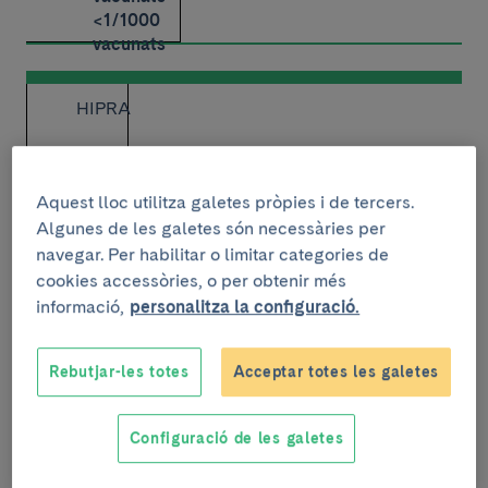
<1/1000
vacunats
HIPRA
Aquest lloc utilitza galetes pròpies i de tercers.
Algunes de les galetes són necessàries per
navegar. Per habilitar o limitar categories de
cookies accessòries, o per obtenir més
dolor al
informació,
personalitza la configuració.
lloc de la
injecció,
mal de
Rebutjar-les totes
Acceptar totes les galetes
cap
,
cansament,
dolor
Configuració de les galetes
muscular
Limfadenopatia,
diarrea,