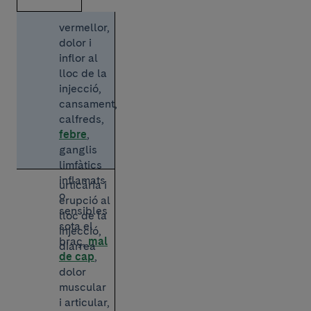
vermellor,
dolor i
inflor al
lloc de la
injecció,
cansament,
calfreds,
febre
,
ganglis
limfàtics
inflamats
urticària i
o
erupció al
sensibles
lloc de la
sota el
injecció,
braç,
mal
diarrea
de cap
,
dolor
muscular
i articular,