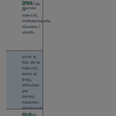
febre
i
al lloc de
diarrea
la
injecció,
limfadenopatia,
nàusees i
vòmits
picor al
lloc de la
injecció,
dolor al
braç,
dificultat
per
dormir,
malestar,
disminució
de la
paràlisi