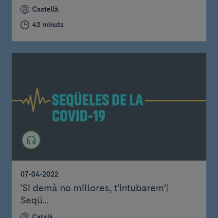
Castellà
42 minuts
07-04-2022
‘Si demà no millores, t’intubarem’|
Seqü...
Català