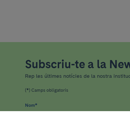
Subscriu-te a la New
Rep les últimes notícies de la nostra institu
(*) Camps obligatoris
Nom
*