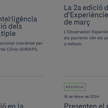
La 2a edició 
d’Experiències
tel·ligència
de març
ció dels
tiple
L’Observatori Experièn
els pacients són els 
rnacional coordinat per
a tothom.
ital Clínic-IDIBAPS,
RECERCA
16 de febrer de 2024
ó en la
Presenten el 