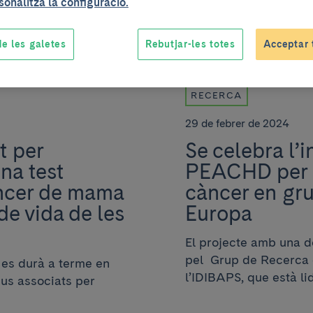
sonalitza la configuració.
e les galetes
Rebutjar-les totes
Acceptar 
RECERCA
29 de febrer de 2024
t per
Se celebra l’i
na test
PEACHD per m
àncer de mama
càncer en gru
 de vida de les
Europa
El projecte amb una do
pel Grup de Recerca 
, es durà a terme en
l’IDIBAPS, que està lid
eus associats per