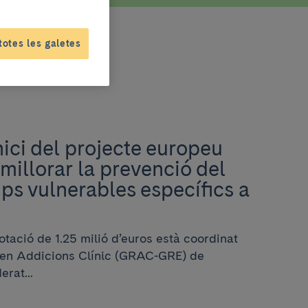
totes les galetes
nici del projecte europeu
illorar la prevenció del
ps vulnerables específics a
tació de 1.25 milió d’euros està coordinat
en Addicions Clínic (GRAC-GRE) de
erat...