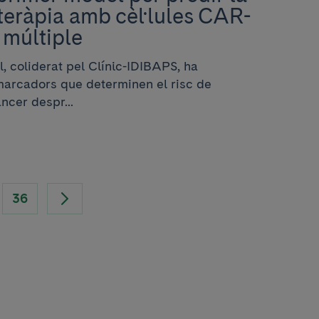
 teràpia amb cèl·lules CAR-
 múltiple
, coliderat pel Clínic-IDIBAPS, ha
omarcadors que determinen el risc de
ncer despr...
36