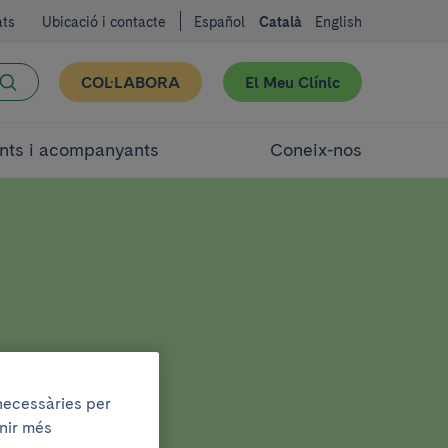
ats
Ubicació i contacte
Español
Català
English
COL·LABORA
El Meu Clínic
nts i acompanyants
Coneix-nos
 necessàries per
enir més