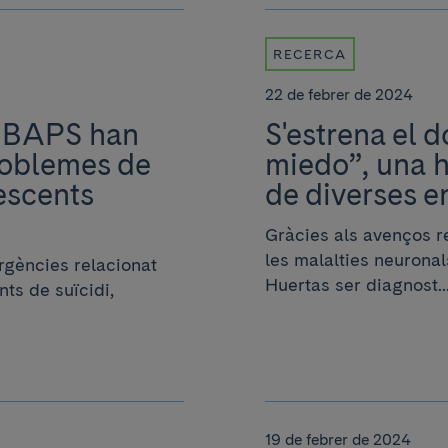
RECERCA
22 de febrer de 2024
DIBAPS han
S'estrena el 
roblemes de
miedo”, una h
escents
de diverses en
Gràcies als avenços r
les malalties neurona
rgències relacionat
Huertas ser diagnost..
nts de suïcidi,
19 de febrer de 2024