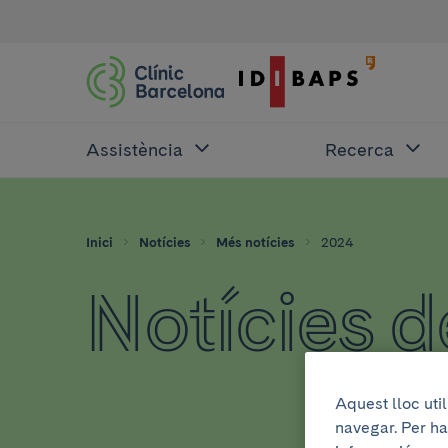
Assistència
Recerca
Inici
Notícies
Més notícies
2024
Notícies 
Aquest lloc uti
navegar. Per ha