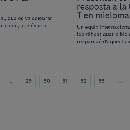
resposta a la
T en mieloma
al, que es va celebrar
turbació, que és una
Un equip internacional
identificat quatre bi
reaparició d'aquest cà
…
29
30
31
32
33
…