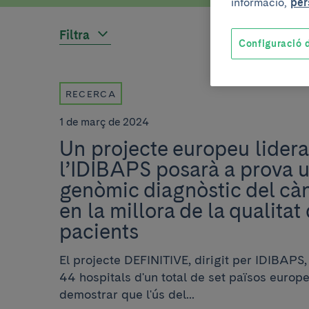
informació,
per
Filtra
Configuració d
RECERCA
1 de març de 2024
Un projecte europeu lidera
l’IDIBAPS posarà a prova u
genòmic diagnòstic del c
en la millora de la qualitat
pacients
El projecte DEFINITIVE, dirigit per IDIBAPS
44 hospitals d'un total de set països europ
demostrar que l'ús del...