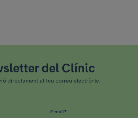
sletter del Clínic
ció directament al teu correu electrònic.
E-mail
*