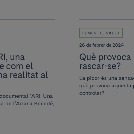
TEMES DE SALUT
26 de febrer de 2024
I, una
Què provoca l
re com el
rascar-se?
a realitat al
La picor és una sensac
què provoca aquesta 
controlar?
l documental ‘ARI. Una
ria de l’Ariana Benedé,