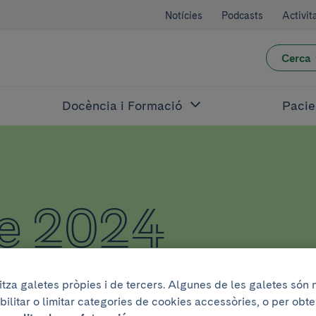
Notícies
Podcasts
Activit
Cerca
Docència i Formació
Pacie
de 2024
litza galetes pròpies i de tercers. Algunes de les galetes són
bilitar o limitar categories de cookies accessòries, o per obt