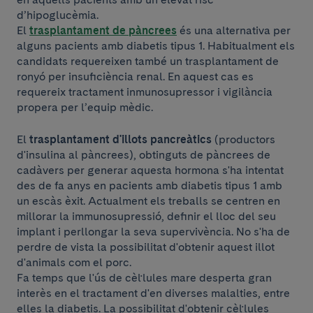
d’hipoglucèmia.
El
trasplantament de pàncrees
és una alternativa per
alguns pacients amb diabetis tipus 1. Habitualment els
candidats requereixen també un trasplantament de
ronyó per insuficiència renal. En aquest cas es
requereix tractament inmunosupressor i vigilància
propera per l’equip mèdic.
El
trasplantament d'illots pancreàtics
(productors
d'insulina al pàncrees), obtinguts de pàncrees de
cadàvers per generar aquesta hormona s'ha intentat
des de fa anys en pacients amb diabetis tipus 1 amb
un escàs èxit. Actualment els treballs se centren en
millorar la immunosupressió, definir el lloc del seu
implant i perllongar la seva supervivència. No s'ha de
perdre de vista la possibilitat d'obtenir aquest illot
d'animals com el porc.
Fa temps que l'ús de cèl·lules mare desperta gran
interès en el tractament d'en diverses malalties, entre
elles la diabetis. La possibilitat d'obtenir cèl·lules