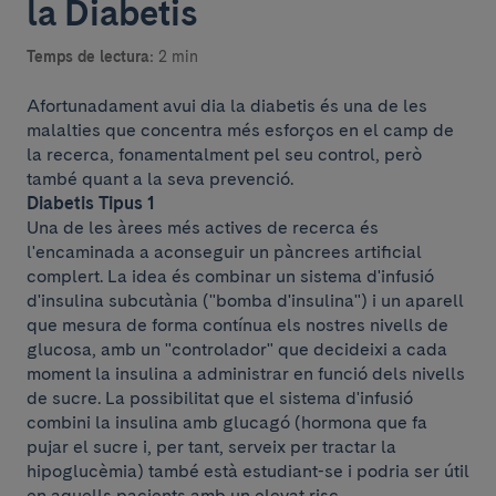
la Diabetis
Temps de lectura:
2 min
Afortunadament avui dia la diabetis és una de les
malalties que concentra més esforços en el camp de
la recerca, fonamentalment pel seu control, però
també quant a la seva prevenció.
Diabetis Tipus 1
Una de les àrees més actives de recerca és
l'encaminada a aconseguir un pàncrees artificial
complert. La idea és combinar un sistema d'infusió
d'insulina subcutània ("bomba d'insulina") i un aparell
que mesura de forma contínua els nostres nivells de
glucosa, amb un "controlador" que decideixi a cada
moment la insulina a administrar en funció dels nivells
de sucre. La possibilitat que el sistema d'infusió
combini la insulina amb glucagó (hormona que fa
pujar el sucre i, per tant, serveix per tractar la
hipoglucèmia) també està estudiant-se i podria ser útil
en aquells pacients amb un elevat risc