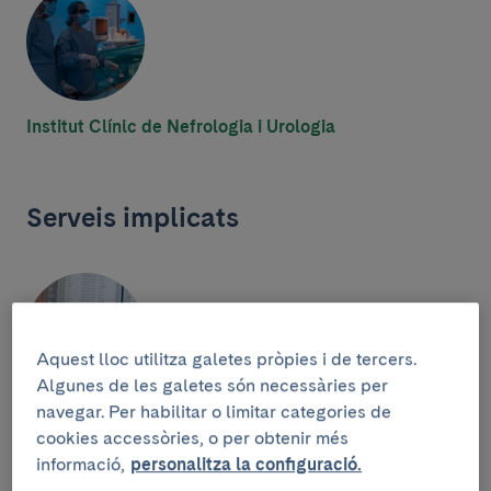
Institut Clínic de Nefrologia i Urologia
Serveis implicats
Aquest lloc utilitza galetes pròpies i de tercers.
Algunes de les galetes són necessàries per
navegar. Per habilitar o limitar categories de
Bioquímica i Genètica Molecular
cookies accessòries, o per obtenir més
informació,
personalitza la configuració.