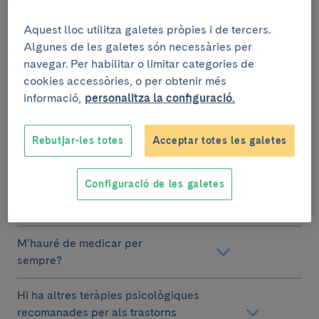
Què és millor, fer tractament
psicològic o farmacològic?
Aquest lloc utilitza galetes pròpies i de tercers.
Algunes de les galetes són necessàries per
Quins avantatges i quins
navegar. Per habilitar o limitar categories de
inconvenients té la teràpia
cookies accessòries, o per obtenir més
cognitivo-conductual?
informació,
personalitza la configuració.
Quins avantatges i inconvenients
té el tractament farmacològic?
Rebutjar-les totes
Acceptar totes les galetes
Hi ha altres tractaments
Configuració de les galetes
farmacològics pels trastorns
d’ansietat?
M’hauré de medicar per
sempre?
Hi ha altres teràpies psicològiques
recomanades per als trastorns