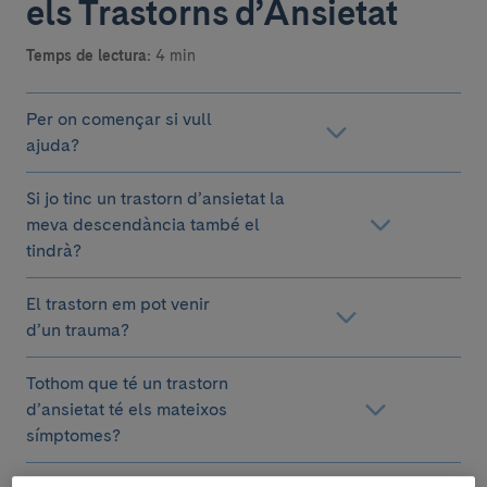
els Trastorns d’Ansietat
Temps de lectura:
4 min
Per on començar si vull
ajuda?
Si jo tinc un trastorn d’ansietat la
meva descendància també el
tindrà?
El trastorn em pot venir
d’un trauma?
Tothom que té un trastorn
d’ansietat té els mateixos
símptomes?