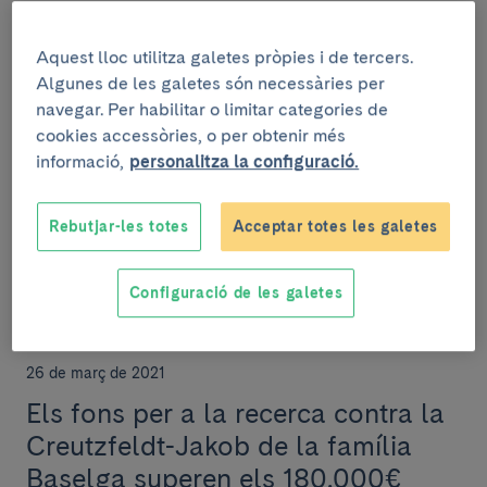
L’IDIBAPS-Hospital Clínic recull en
un any més de 40.000 mostres de
Aquest lloc utilitza galetes pròpies i de tercers.
Algunes de les galetes són necessàries per
pacients de COVID-19 per a la
navegar. Per habilitar o limitar categories de
recerca
cookies accessòries, o per obtenir més
informació,
personalitza la configuració.
S’han recollit 43.000 mostres d’uns 2.800 donants. Les
mostres inclouen derivats hemàtics, DNA, cèl·lules
mononuclears de sang perifèrica, saliva,...
Rebutjar-les totes
Acceptar totes les galetes
Configuració de les galetes
INSTITUCIONAL
26 de març de 2021
Els fons per a la recerca contra la
Creutzfeldt-Jakob de la família
Baselga superen els 180.000€