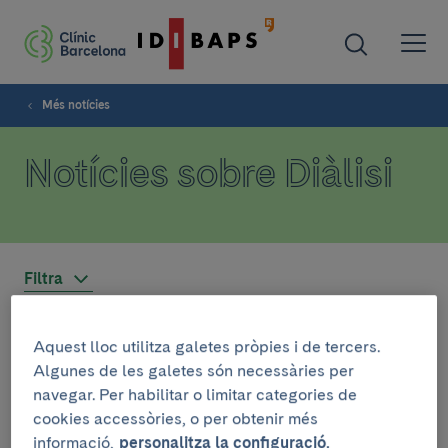
Més notícies
Notícies sobre Diàlisi
Filtra
Aquest lloc utilitza galetes pròpies i de tercers.
ASSISTÈNCIA
Algunes de les galetes són necessàries per
11 de març de 2021
navegar. Per habilitar o limitar categories de
cookies accessòries, o per obtenir més
El Clínic celebra el dia mundial del
informació,
personalitza la configuració.