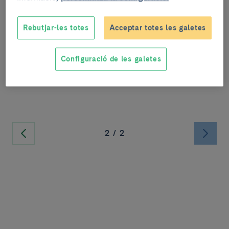
ronyó fent una aposta en la
participació dels pacients
Rebutjar-les totes
Acceptar totes les galetes
L’Hospital Clínic de Barcelona celebra aquest
dijous el Dia Mundial del ronyó fent una clara
Configuració de les galetes
aposta amb diverses accions en
les quals el pacient é...
2
/
2