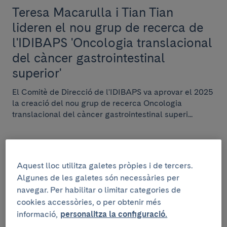
Teresa Macarulla i Tian Tian
lideren el nou grup de recerca de
l'IDIBAPS 'Oncologia translacional
del càncer gastrointestinal
superior'
El Comitè de Direcció de l'IDIBAPS va aprovar el 2025
la creació del nou grup de recerca Oncologia
translacional del càncer gastrointestinal superi...
Aquest lloc utilitza galetes pròpies i de tercers.
INSTITUCIONAL
Algunes de les galetes són necessàries per
1 de juny de 2026
navegar. Per habilitar o limitar categories de
cookies accessòries, o per obtenir més
El Clínic Barcelona
informació,
personalitza la configuració.
Comprehensive Cancer Centre