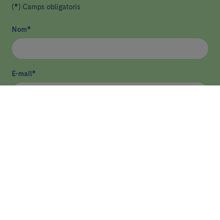
(*) Camps obligatoris
Nom
*
E-mail
*
He llegit i accepto
la política de privacitat
*
Enviar
ASSISTÈNCIA