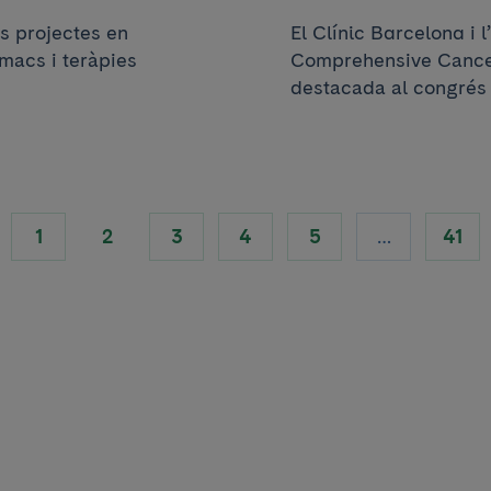
s projectes en
El Clínic Barcelona i 
macs i teràpies
Comprehensive Cancer
destacada al congrés i
1
2
3
4
5
…
41