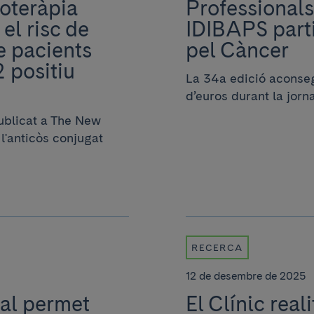
oteràpia
Professionals 
 el risc de
IDIBAPS part
e pacients
pel Càncer
 positiu
La 34a edició aconseg
d’euros durant la jo
ublicat a The New
l'anticòs conjugat
RECERCA
12 de desembre de 2025
al permet
El Clínic real