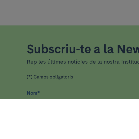
Subscriu-te a la New
Rep les últimes notícies de la nostra institu
(*) Camps obligatoris
Nom
*
He llegit i accepto
la política de privacitat
*