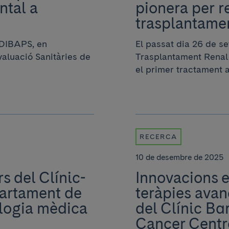
ntal a
pionera per re
trasplantame
IDIBAPS, en
El passat dia 26 de s
valuació Sanitàries de
Trasplantament Renal d
el primer tractament am
RECERCA
10 de desembre de 2025
s del Clínic-
Innovacions e
artament de
teràpies avan
ologia mèdica
del Clínic B
Cancer Centr