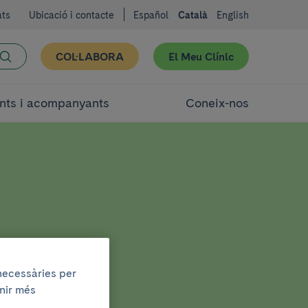
ats
Ubicació i contacte
Español
Català
English
COL·LABORA
El Meu Clínic
nts i acompanyants
Coneix-nos
 necessàries per
enir més