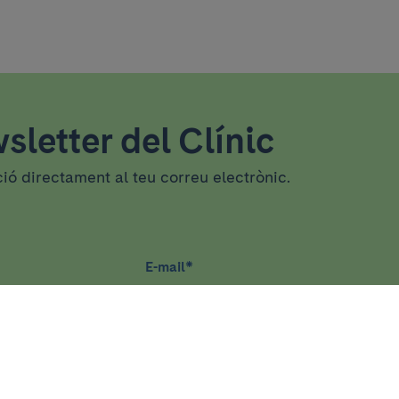
sletter del Clínic
ció directament al teu correu electrònic.
E-mail
*