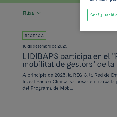
Filtra
Configuració d
RECERCA
18 de desembre de 2025
L'IDIBAPS participa en el 
mobilitat de gestors" de l
A principis de 2025, la REGIC, la Red de E
Investigación Clínica, va posar en marxa la
del Programa de Mob...