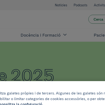
Notícies
Podcasts
Activit
Cerca
Docència i Formació
Pacie
de 2025
litza galetes pròpies i de tercers. Algunes de les galetes són
bilitar o limitar categories de cookies accessòries, o per obt
sonalitza la configuració.