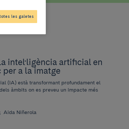
totes les galetes
a intel·ligència artificial en
 per a la imatge
icial (IA) està transformant profundament el
n dels àmbits on es preveu un impacte més
;
Aida Niñerola