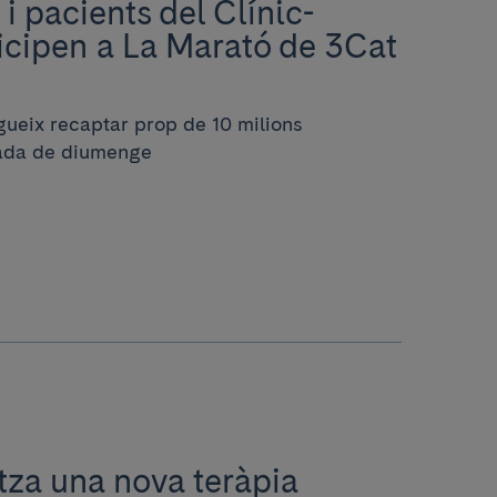
i pacients del Clínic-
icipen a La Marató de 3Cat
ueix recaptar prop de 10 milions
rnada de diumenge
itza una nova teràpia