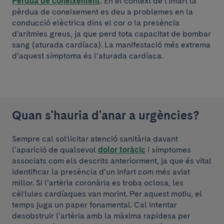
Pèrdua de coneixement
.
En el context de l'infart la
pèrdua de coneixement es deu a problemes en la
conducció elèctrica dins el cor o la presència
d'arítmies greus, ja que perd tota capacitat de bombar
sang (aturada cardíaca). La manifestació més extrema
d’aquest símptoma és l’aturada cardíaca.
Quan s'hauria d'anar a urgències?
Sempre cal sol·licitar atenció sanitària davant
l’aparició de qualsevol
dolor toràcic
i símptomes
associats com els descrits anteriorment, ja que és vital
identificar la presència d’un infart com més aviat
millor. Si l’artèria coronària es troba oclosa, les
cèl·lules cardíaques van morint. Per aquest motiu, el
temps juga un paper fonamental. Cal intentar
desobstruir l’artèria amb la màxima rapidesa per