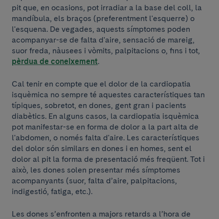
pit que, en ocasions, pot irradiar a la base del coll, la
mandíbula, els braços (preferentment l'esquerre) o
l'esquena. De vegades, aquests símptomes poden
acompanyar-se de falta d'aire, sensació de mareig,
suor freda, nàusees i vòmits, palpitacions o, fins i tot,
pèrdua de coneixement
.
Cal tenir en compte que el dolor de la cardiopatia
isquèmica no sempre té aquestes característiques tan
típiques, sobretot, en dones, gent gran i pacients
diabètics. En alguns casos, la cardiopatia isquèmica
pot manifestar-se en forma de dolor a la part alta de
l'abdomen, o només falta d'aire. Les característiques
del dolor són similars en dones i en homes, sent el
dolor al pit la forma de presentació més freqüent. Tot i
això, les dones solen presentar més símptomes
acompanyants (suor, falta d’aire, palpitacions,
indigestió, fatiga, etc.).
Les dones s’enfronten a majors retards a l’hora de