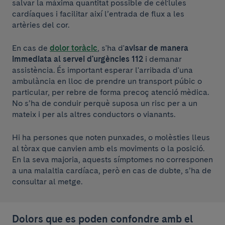
salvar la màxima quantitat possible de cèl·lules
cardíaques i facilitar així l’entrada de flux a les
artèries del cor.
En cas de
dolor toràcic
, s'ha d'
avisar de manera
immediata al servei d'urgències 112
i demanar
assistència. És important esperar l'arribada d'una
ambulància en lloc de prendre un transport púbic o
particular, per rebre de forma precoç atenció mèdica.
No s’ha de conduir perquè suposa un risc per a un
mateix i per als altres conductors o vianants.
Hi ha persones que noten punxades, o molèsties lleus
al tòrax que canvien amb els moviments o la posició.
En la seva majoria, aquests símptomes no corresponen
a una malaltia cardíaca, però en cas de dubte, s’ha de
consultar al metge.
Dolors que es poden confondre amb el