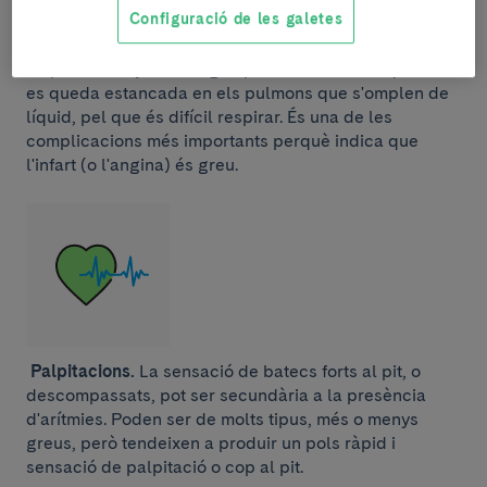
Configuració de les galetes
Sensació de falta d’aire (dispnea).
El cor perd força i
no pot bombejar la sang cap a la resta cos. Aquesta
es queda estancada en els pulmons que s'omplen de
líquid, pel que és difícil respirar. És una de les
complicacions més importants perquè indica que
l'infart (o l'angina) és greu.
Palpitacions.
La sensació de batecs forts al pit, o
descompassats, pot ser secundària a la presència
d'arítmies. Poden ser de molts tipus, més o menys
greus, però tendeixen a produir un pols ràpid i
sensació de palpitació o cop al pit.