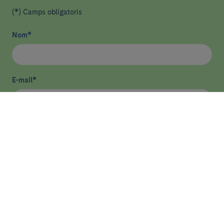
(*) Camps obligatoris
Nom
*
E-mail
*
He llegit i accepto
la política de privacitat
*
Enviar
ASSISTÈNCIA