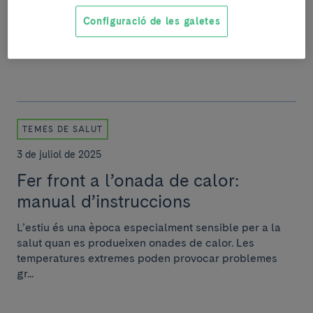
Del 14 de juliol al 31 d’agost, tothom qui compri a
Configuració de les galetes
Condis podrà arrodonir l’import de la seva compra i
contribuir a la recerca per acabar amb la m...
TEMES DE SALUT
3 de juliol de 2025
Fer front a l’onada de calor:
manual d’instruccions
L’estiu és una època especialment sensible per a la
salut quan es produeixen onades de calor. Les
temperatures extremes poden provocar problemes
gr...