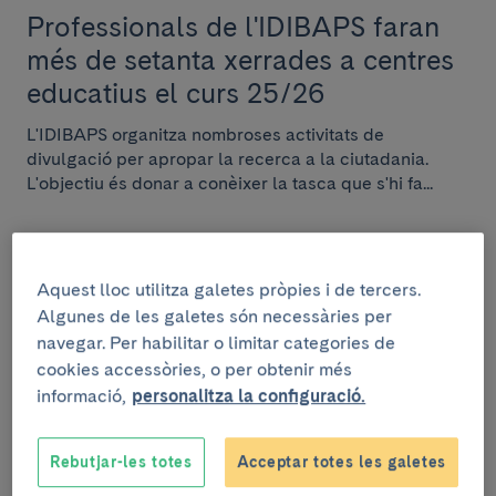
Professionals de l'IDIBAPS faran
més de setanta xerrades a centres
educatius el curs 25/26
L'IDIBAPS organitza nombroses activitats de
divulgació per apropar la recerca a la ciutadania.
L'objectiu és donar a conèixer la tasca que s'hi fa...
Aquest lloc utilitza galetes pròpies i de tercers.
INSTITUCIONAL
Algunes de les galetes són necessàries per
navegar. Per habilitar o limitar categories de
4 de juliol de 2025
cookies accessòries, o per obtenir més
Condis llança una campanya
informació,
personalitza la configuració.
d’arrodoniment solidari a favor del
projecte de recerca Stop Diàlisi!
Rebutjar-les totes
Acceptar totes les galetes
del Clínic-IDIBAPS