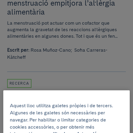
menstruació empitjora l’al·lèrgia
alimentària
La menstruació pot actuar com un cofactor que
augmenta la gravetat de les reaccions al·lèrgiques
alimentàries en algunes dones. Tot i que és un fen...
Escrit per:
Rosa Muñoz-Cano;
Sofia Carreras-
Kàtcheff
RECERCA
9 de març de 2026
IGNITION ajunta el seu consorci a
Aquest lloc utilitza galetes pròpies i de tercers.
la reunió de llançament del
Algunes de les galetes són necessàries per
navegar. Per habilitar o limitar categories de
projecte
cookies accessòries, o per obtenir més