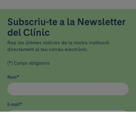
Subscriu-te a la Newsletter
del Clínic
Rep les últimes notícies de la nostra institució
directament al teu correu electrònic.
(*) Camps obligatoris
Nom
*
E-mail
*
He llegit i accepto
la política de privacitat
*