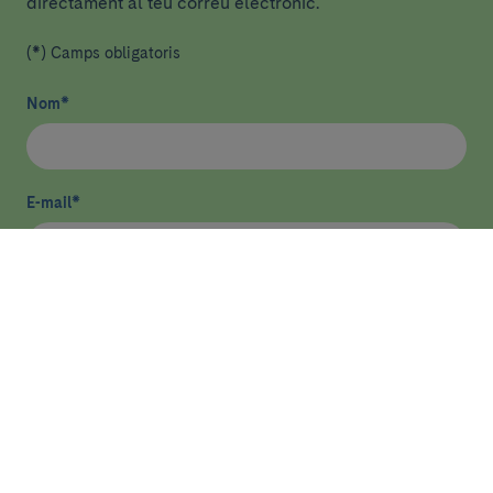
directament al teu correu electrònic.
(*) Camps obligatoris
Nom
*
E-mail
*
He llegit i accepto
la política de privacitat
*
Enviar