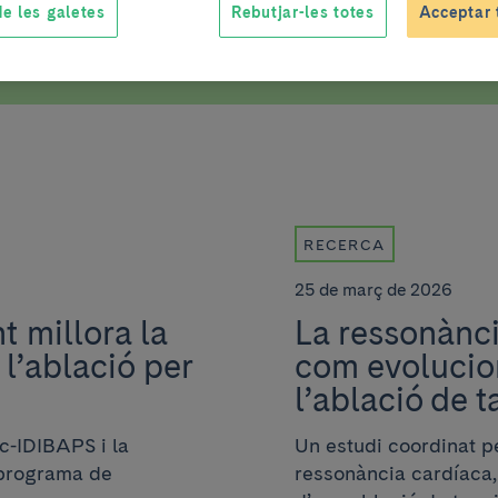
e les galetes
Rebutjar-les totes
Acceptar 
RECERCA
25 de març de 2026
 millora la
La ressonànci
 l’ablació per
com evolucion
l’ablació de t
ic-IDIBAPS i la
Un estudi coordinat pe
 programa de
ressonància cardíaca,