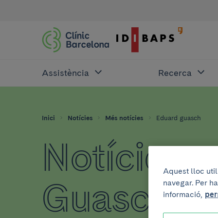
Assistència
Recerca
Inici
Notícies
Més notícies
Eduard guasch
Notícies 
Aquest lloc uti
Guasch
navegar. Per ha
informació,
per