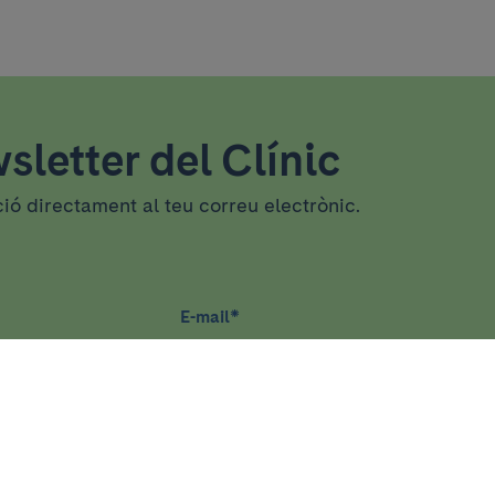
sletter del Clínic
ció directament al teu correu electrònic.
E-mail
*