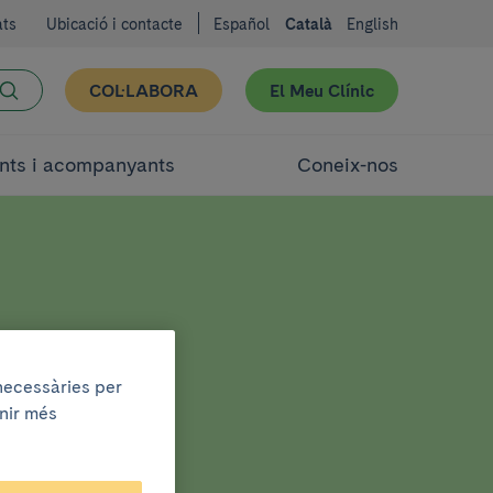
ats
Ubicació i contacte
Español
Català
English
COL·LABORA
El Meu Clínic
nts i acompanyants
Coneix-nos
 necessàries per
enir més