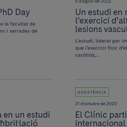
5 d’agost de 2022
 PhD Day
Un estudi en
l’exercici d’a
e la facultat de
lesions vascul
ns i xerrades de
L’estudi, liderat per 
que l’exercici físic d’
caròtida,...
ASSISTÈNCIA
21 d’octubre de 2020
a en un estudi
El Clínic part
ibril·lació
internacional