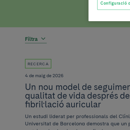
Configuració d
Filtra
RECERCA
4 de maig de 2026
Un nou model de seguiment
qualitat de vida després de
fibril·lació auricular
Un estudi liderat per professionals del Clín
Universitat de Barcelona demostra que un