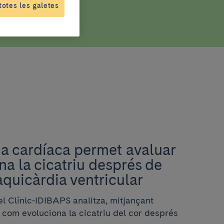
totes les galetes
a cardíaca permet avaluar
a la cicatriu després de
aquicàrdia ventricular
l Clínic-IDIBAPS analitza, mitjançant
 com evoluciona la cicatriu del cor després