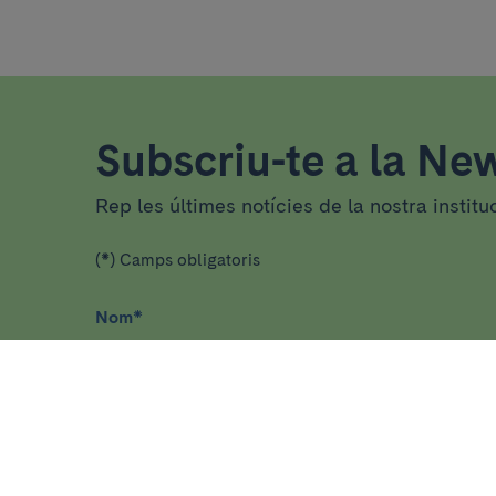
Subscriu-te a la New
Rep les últimes notícies de la nostra institu
(*) Camps obligatoris
Nom
*
He llegit i accepto
la política de privacitat
*