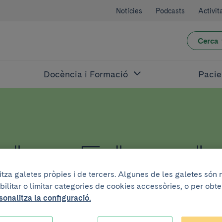
Notícies
Podcasts
Activit
Cerca
Docència i Formació
Pacie
sobre Eduard
litza galetes pròpies i de tercers. Algunes de les galetes són
bilitar o limitar categories de cookies accessòries, o per obt
sonalitza la configuració.