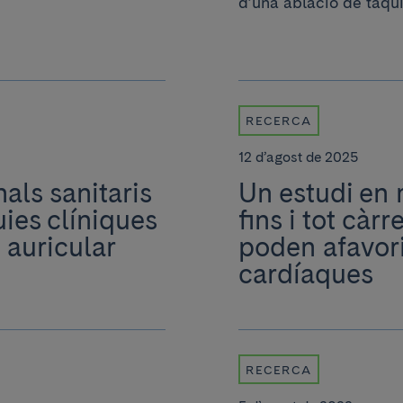
d’una ablació de taqui.
RECERCA
12 d’agost de 2025
als sanitaris
Un estudi en 
uies clíniques
fins i tot cà
 auricular
poden afavorir
cardíaques
RECERCA