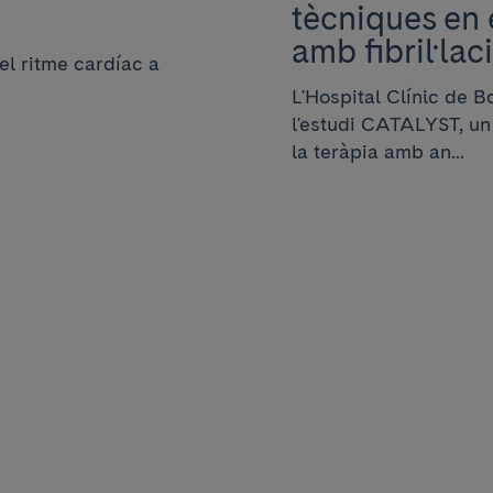
tècniques en 
amb fibril·lac
el ritme cardíac a
L'Hospital Clínic de B
l'estudi CATALYST, un
la teràpia amb an...