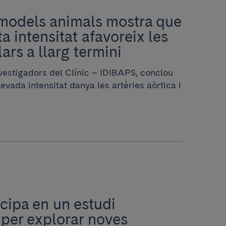
 models animals mostra que
lta intensitat afavoreix les
ars a llarg termini
investigadors del Clínic – IDIBAPS, conclou
elevada intensitat danya les artèries aòrtica i
icipa en un estudi
 per explorar noves