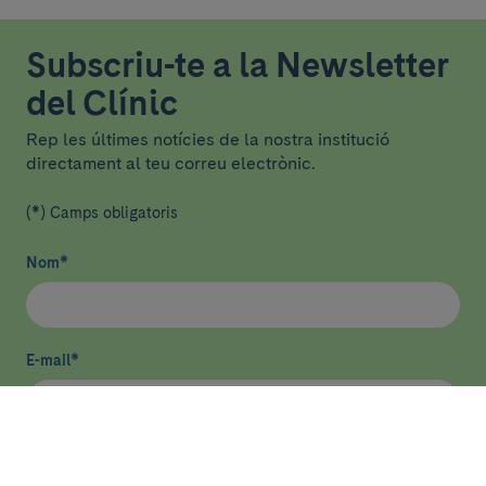
Subscriu-te a la Newsletter
del Clínic
Rep les últimes notícies de la nostra institució
directament al teu correu electrònic.
(*) Camps obligatoris
Nom
*
E-mail
*
He llegit i accepto
la política de privacitat
*