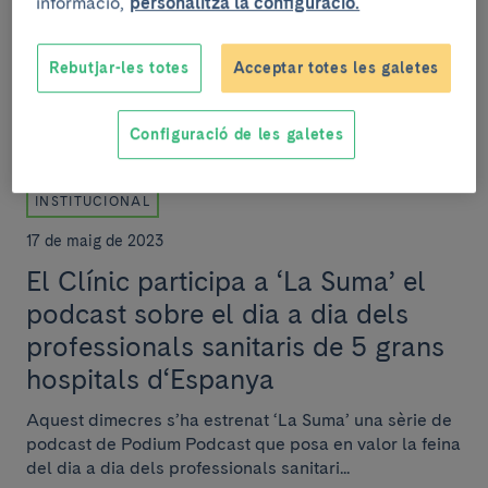
informació,
personalitza la configuració.
Aquests guardons són lliurats pel Col·legi Oficial de
Metges de Barcelona als professionals que han
Rebutjar-les totes
Acceptar totes les galetes
destacat durant l'any per la seva excel·lència,...
Configuració de les galetes
INSTITUCIONAL
17 de maig de 2023
El Clínic participa a ‘La Suma’ el
podcast sobre el dia a dia dels
professionals sanitaris de 5 grans
hospitals d‘Espanya
Aquest dimecres s’ha estrenat ‘La Suma’ una sèrie de
podcast de Podium Podcast que posa en valor la feina
del dia a dia dels professionals sanitari...