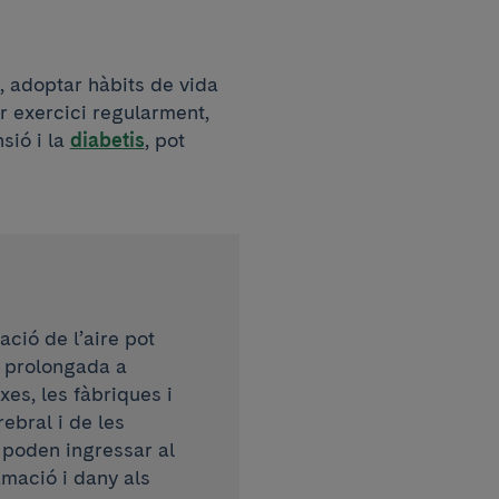
, adoptar hàbits de vida
r exercici regularment,
sió i la
diabetis
, pot
ció de l’aire pot
ó prolongada a
es, les fàbriques i
rebral i de les
s poden ingressar al
amació i dany als