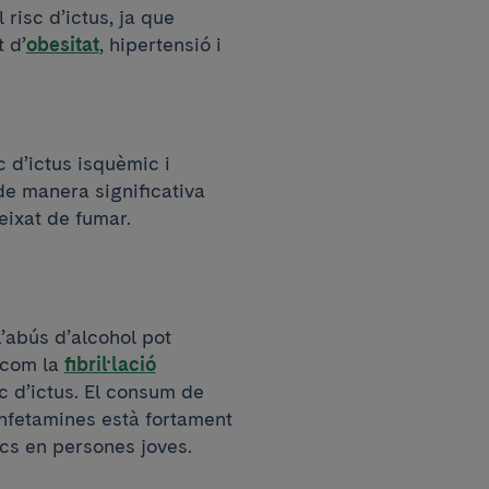
risc d’ictus, ja que
 d’
obesitat
, hipertensió i
c d’ictus isquèmic i
de manera significativa
eixat de fumar.
’abús d’alcohol pot
 com la
fibril·lació
c d’ictus. El consum de
nfetamines està fortament
cs en persones joves.