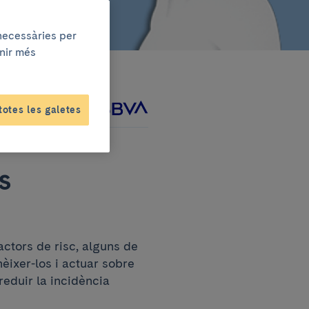
 necessàries per
enir més
totes les galetes
tament amb
s
actors de risc, alguns de
nèixer-los i actuar sobre
reduir la incidència