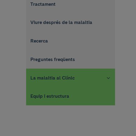
Tractament
Viure després de la malaltia
Recerca
Preguntes freqüents
La malaltia al Clínic
Equip i estructura