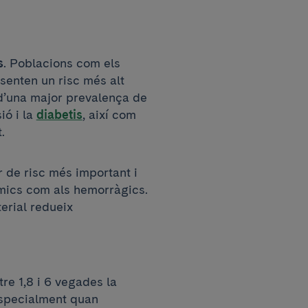
s
. Poblacions com els
senten un risc més alt
d’una major prevalença de
ió i la
diabetis
, així com
.
r de risc més important i
èmics com als hemorràgics.
erial redueix
re 1,8 i 6 vegades la
 especialment quan