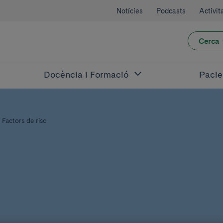
Notícies
Podcasts
Activit
Cerca
Docència i Formació
Pacie
Factors de risc