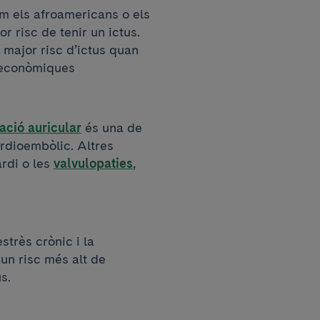
m els afroamericans o els
r risc de tenir un ictus.
 major risc d’ictus quan
oeconòmiques
·lació auricular
és una de
ardioembòlic. Altres
rdi o les
valvulopaties
,
strès crònic i la
un risc més alt de
s.