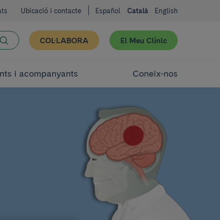
ats
Ubicació i contacte
Español
Català
English
COL·LABORA
El Meu Clínic
nts i acompanyants
Coneix-nos