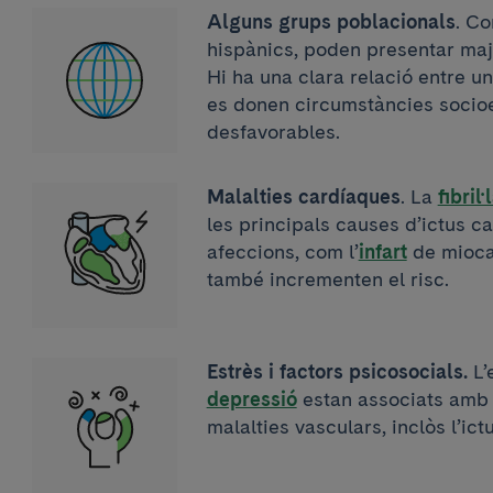
Alguns grups poblacionals
. Co
hispànics, poden presentar majo
Hi ha una clara relació entre un
es donen circumstàncies soci
desfavorables.
Malalties cardíaques
. La
fibril
les principals causes d’ictus c
afeccions, com l’
infart
de mioca
també incrementen el risc.
Estrès i factors psicosocials.
L’e
depressió
estan associats amb 
malalties vasculars, inclòs l’ictu