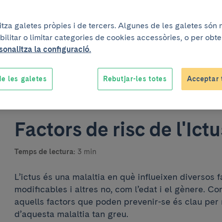
litza galetes pròpies i de tercers. Algunes de les galetes són
bilitar o limitar categories de cookies accessòries, o per obt
sonalitza la configuració.
e les galetes
Rebutjar-les totes
Acceptar 
Un projecte elaborat conjun
Factors de risc de l'Ictu
Temps de lectura:
3 min
L’ictus és una malaltia en què influeixen diversos f
modificables i altres no, com l’edat i el gènere. Co
aquells factors que poden prevenir-se és clau per 
d’aquesta malaltia tan greu.