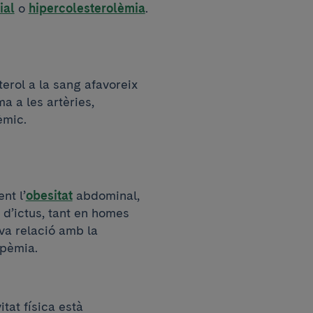
ial
o
hipercolesterolèmia
.
terol a la sang afavoreix
a a les artèries,
èmic.
nt l’
obesitat
abdominal,
d’ictus, tant en homes
va relació amb la
ipèmia.
itat física està