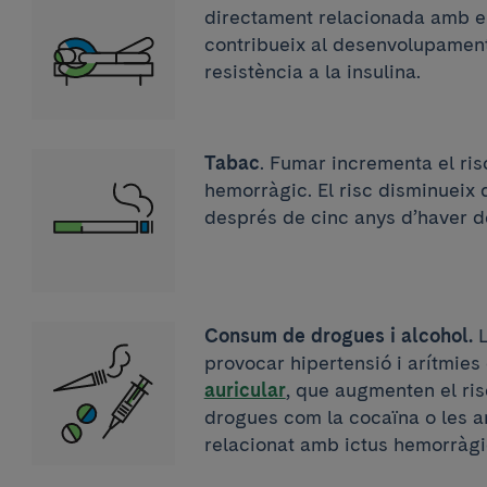
directament relacionada amb el 
contribueix al desenvolupament
resistència a la insulina.
Tabac
. Fumar incrementa el ris
hemorràgic. El risc disminueix 
després de cinc anys d’haver d
Consum de drogues i alcohol.
L
provocar hipertensió i arítmies
auricular
, que augmenten el ris
drogues com la cocaïna o les a
relacionat amb ictus hemorràgi