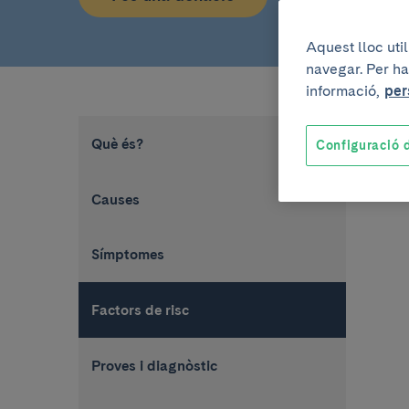
Aquest lloc uti
navegar. Per ha
informació,
per
Què és?
Configuració d
Causes
Símptomes
Factors de risc
Proves i diagnòstic